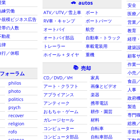
🚗
autos
授業
安全
熟練労働
ATV／UTV／雪上車
ボート
医療
小規模ビジネス広告
RV車・キャンプ
ボートパーツ
営業
世帯の人数
オートバイ
航空
教育
不動産
オートバイ部品
自動車・トラック
経理
法律
トレーラー
車載電装用
建築
旅行／休暇
ホイール + タイヤ
重機
顧客
作業
📚
売却
小売
フォーラム
CD／DVD／VH
家具
食品
philos
アート・クラフト
画像とビデオ
人事
photo
アプライアンス
楽器
政府
politics
アンティーク
携帯電話
製造
psych
おもちゃ・ゲーム
耕作・園芸
専門
recover
ガレージセール
材料
総務
religion
コンピューター
自転車
rofo
非営
コンピュータ部品
自転車部品
science