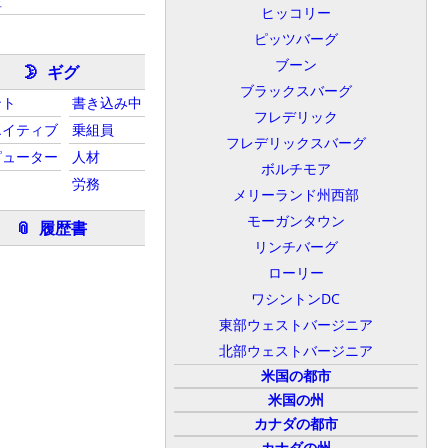
産
ヒッコリー
ピッツバーグ
ブーン
ギグ
🌛
ブラックスバーグ
ント
書き込み中
フレデリック
エイティブ
乗組員
フレデリックスバーグ
ピューター
人材
ボルチモア
労務
メリーランド州西部
モーガンタウン
履歴書
📎
リンチバーグ
ローリー
ワシントンDC
東部ウェストバージニア
北部ウェストバージニア
米国の都市
米国の州
カナダの都市
カナダの州