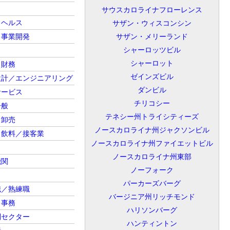
サウスカロライナフローレンス
／ヘルス
サザン・ウィスコンシン
／事業開発
サザン・メリーランド
シャーロッツビル
シャーロット
・財務
ゼインズビル
設計／エンジニアリング
ダンビル
サービス
チリコシー
一般
テネシー州トライシティーズ
／卸売
ノースカロライナ州ジャクソンビル
／飲料／接客業
ノースカロライナ州ファイエットビル
ノースカロライナ州東部
機関
ノーフォーク
パーカーズバーグ
職／熟練職
バージニア州リッチモンド
／事務
ハリソンバーグ
利セクター
ハンティントン