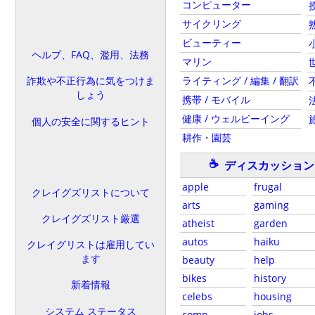
コンピューター
サイクリング
ビューティー
ヘルプ、FAQ、濫用、法務
マリン
ライティング / 編集 / 翻訳
詐欺や不正行為に気をつけま
しょう
携帯 / モバイル
健康 / ウェルビーイング
個人の安全に関するヒント
耕作・園芸
☕
ディスカッション
apple
frugal
クレイグズリストについて
arts
gaming
クレイグズリスト厳選
atheist
garden
autos
haiku
クレイグリストは雇用してい
ます
beauty
help
bikes
history
新着情報
celebs
housing
システム ステータス
comp
jobs