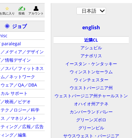
日本語
お気に入り
投稿
アカウント
ジョブ
🌞
english
misc
近隣CL
/ paralegal
アシュビル
ト／メディア／デザイン
アナポリス
ブ／情報デザイン
イースタン・ケンタッキー
ン／スパ／フィットネス
ウィンストンセーラム
テム／ネットワーク
ウィンチェスター
ウェア／QA／DBA
ウエストバージニア州
カル サポート
ウェストバージニア州チャールストン
ビ／映画／ビデオ
オハイオ州アテネ
オテクノロジー／科学
カンバーランドバレー
ス ／マネジメント
グリーンズボロ
ケティング／広報／広告
グリーンビル
ティング／編集
サウスウェスト・バージニア