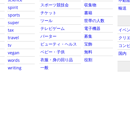
不動
スポーツ競技会
収集物
spirit
輸送
チケット
書籍
sports
ツール
世帯の人数
super
テレビゲーム
電子機器
イベ
tax
バーター
募集
travel
クリ
ビューティ・ヘルス
宝飾
tv
コン
ベビー・子供
無料
vegan
国内
衣服・身の回り品
役割
words
一般
writing